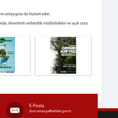
re anlayışına da hizmet eder.
amda, denetimli serbestlik müdürlükleri ve açık ceza
E-Posta
dsm.amasya
adalet.gov.tr