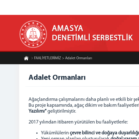
AMASYA
DENETİMLİ SERBESTLİK
FAALİYETLERİMİZ > Adalet Ormanları
Adalet Ormanları
Ağaçlandırma çalışmalarını daha planlı ve etkili bi
Bu proje kapsamında, ağaç dikim ve bakım faaliyetlerini
Yazılımı”
geliştirilmiştir.
2017 yılından itibaren yürütülen bu faaliyetlerle:
Yükümlülerin
çevre bilinci ve doğaya duyarlılığ