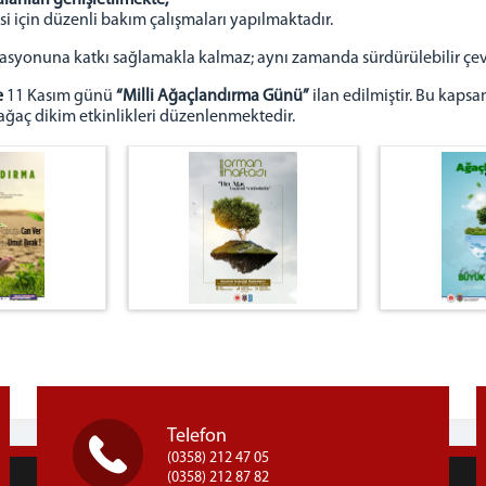
lanları genişletilmekte
,
 için düzenli bakım çalışmaları yapılmaktadır.
litasyonuna katkı sağlamakla kalmaz; aynı zamanda sürdürülebilir çev
e
11 Kasım günü
“Milli Ağaçlandırma Günü”
ilan edilmiştir. Bu kaps
ağaç dikim etkinlikleri düzenlenmektedir.
Telefon
(0358) 212 47 05
(0358) 212 87 82