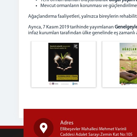
Yeni orman alanları oluşturularak
doğal yaşam a
Mevcut ormanların korunması ve güçlendirilmesi
Ağaçlandırma faaliyetleri, yalnızca bireylerin rehabi
Ayrıca, 7 Kasım 2019 tarihinde yayımlanan
Genelgeyl
infaz kurumları tarafından ülke genelinde eş zamanlı 
Adres
Ellibeşevler Mahallesi Mehmet Varinli
Caddesi Adalet Sarayı Zemin Kat No:105