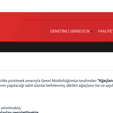
DENETİMLİ SERBESTLİK
FAALİYE
r şekilde yürütmek amacıyla Genel Müdürlüğümüz tarafından
“Ağaçlan
n yapılacağı sabit alanlar belirlenmiş, dikilen ağaçların tür ve sayıl
ı
artırılmakta,