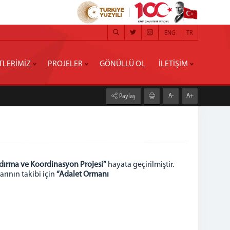
ENG
TR
TLERİMİZ
PROJELER
GÖNÜLLÜ OL
İLETİŞİM
A-
A+
Paylaş
dırma ve Koordinasyon Projesi”
hayata geçirilmiştir.
arının takibi için
“Adalet Ormanı