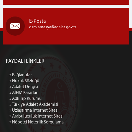
E-Posta
dsm.amasya
adalet.gov.tr
FAYDALI LİNKLER
» Bağlantılar
» Hukuk Sözlüğü
» Adalet Dergisi
» AİHM Kararları
» Adli Tıp Kurumu
» Türkiye Adalet Akademisi
» Uzlaştırma İnternet Sitesi
» Arabuluculuk İnternet Sitesi
» Nöbetçi Noterlik Sorgulama