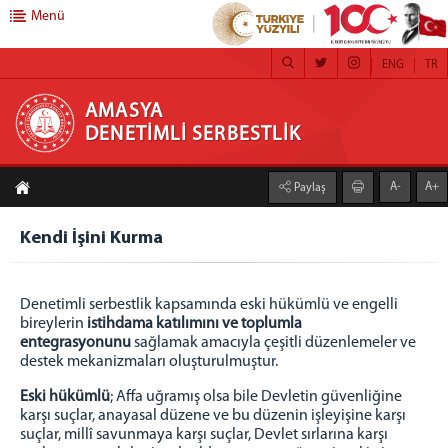
Menü
ENG
TR
AMASYA DENETİMLİ SERBESTLİK
AMASYA
DENETİMLİ SERBESTLİK
DENETİMLİ SERBESTLİK
A-
A+
Paylaş
Hakkımızda
Misyon
Kendi İşini Kurma
Vizyon
Yetki Alanı
Denetimli serbestlik kapsamında eski hükümlü ve engelli
FAALİYETLERİMİZ
bireylerin
istihdama katılımını ve toplumla
entegrasyonunu
sağlamak amacıyla çeşitli düzenlemeler ve
Kamu Yararına Çalışma
destek mekanizmaları oluşturulmuştur.
Adalet Ormanları
Eski hükümlü
; Affa uğramış olsa bile Devletin güvenliğine
Koruma Kurulu
karşı suçlar, anayasal düzene ve bu düzenin işleyişine karşı
Kendi İşini Kurma
suçlar, millî savunmaya karşı suçlar, Devlet sırlarına karşı