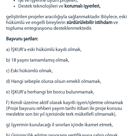
İşe ve işyerine uyum projeleri,
İLETİŞİM
Destek teknolojileri ve
korumalı işyerleri,
Personel İletişim
geliştirilen projeler aracılığıyla sağlanmaktadır. Böylece, eski
hükümlü ve engelli bireylerin
sürdürülebilir istihdam
ve
topluma entegrasyonu desteklenmektedir.
Başvuru şartları:
a) İŞKUR’a eski hükümlü kaydı olmak,
b) 18 yaşını tamamlamış olmak,
c) Eski hükümlü olmak,
d) Hangi sebeple olursa olsun emekli olmamak,
e) İŞKUR’a herhangi bir borcu bulunmamak,
f) Kendi üzerine aktif olarak kayıtlı işyeri/işletme olmamak
(Proje başvuru rehberi yayım tarihi itibari ile proje konusu
meslekte son bir yıl içerisinde terk mükellefi olmamak),
g) İşyerinin kurulacağı il sınırları içinde ikamet etmek,
h) Girişimcilik eğitim programı sertifikasına sahip olmak,