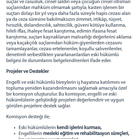
suçlar ve casusluk, cinsel saldırı veya çocuğun cinsel istismarı
Sosyal Market
suçlarından mahkûm olmamak şartıyla; kasten işlenen bir
İyileştirme Çalışmaları
suçtan dolayı bir yıl veya daha fazla süreyle hapis cezası alan
ya da ceza süresine bakılmaksızın zimmet, irtikâp, rüşvet,
Bağımlılıkla Mücadele
hırsızlık, dolandırıcılık, sahtecilik, güveni kötüye kullanma,
Çocuk Hizmetleri
hileli iflas, ihaleye fesat karıştırma, edimin ifasına fesat
karıştırma, suçtan kaynaklanan malvarlığı değerlerini aklama
Manevi Rehberlik
veya kaçakçılık suçlarından hüküm giyenlerden cezasını
Elektronik İzleme
tamamlayanlar, cezası ertelenenler, koşullu salıverilenler,
denetimli serbestlikten yararlananlardan eski hükümlü
PROJELER
belgesi ile durumlarını belgelendirenleri ifade eder.
Genel Bilgi
Projeler ve Destekler
Yürütülen Projeler
Engelli ve eski hükümlü bireylerin iş hayatına katılımını ve
Bağımsızlık Türkünü Söyle
topluma yeniden kazandırılmasını sağlamak amacıyla özel
Bağımlılığa el verelim
bir komisyon oluşturulur. Bu komisyon, engelli ve eski
hükümlülerin geliştirdiği projeleri değerlendirir ve uygun
Temiz Çevre Projesi
görülen projelere destek sağlar.
Sosyal Beceri Projesi
Komisyon desteği ile;
Paylaşmadaki Huzur Projesi
Eski hükümlülerin
kendi işlerini kurması
,
GÖNÜLLÜ OL
Engellilerin
mesleki eğitim ve rehabilitasyon süreçleri
,