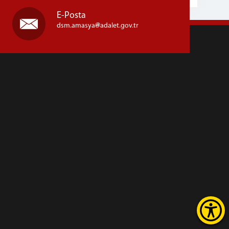
E-Posta
dsm.amasya
adalet.gov.tr