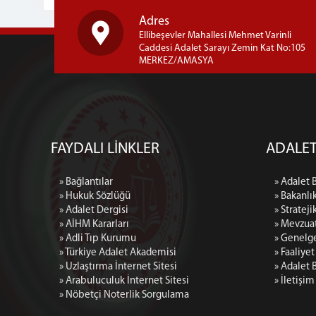
Adres
Ellibeşevler Mahallesi Mehmet Varinli
Caddesi Adalet Sarayı Zemin Kat No:105
MERKEZ/AMASYA
FAYDALI LİNKLER
ADALET
» Bağlantılar
» Adalet 
» Hukuk Sözlüğü
» Bakanlı
» Adalet Dergisi
» Strateji
» AİHM Kararları
» Mevzua
» Adli Tıp Kurumu
» Genelg
» Türkiye Adalet Akademisi
» Faaliye
» Uzlaştırma İnternet Sitesi
» Adalet 
» Arabuluculuk İnternet Sitesi
» İletişim
» Nöbetçi Noterlik Sorgulama