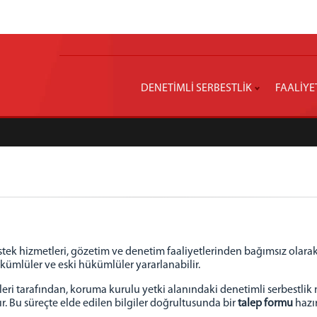
DENETİMLİ SERBESTLİK
FAALİYE
stek hizmetleri, gözetim ve denetim faaliyetlerinden bağımsız olara
kümlüler ve eski hükümlüler yararlanabilir.
ileri tarafından, koruma kurulu yetki alanındaki denetimli serbestl
ır. Bu süreçte elde edilen bilgiler doğrultusunda bir
talep formu
hazır