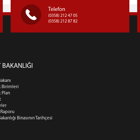
Telefon
(0358) 212 47 05
(0358) 212 87 82
 BAKANLIĞI
Bakanı
k Birimleri
k Plan
t
eler
t Raporu
Bakanlığı Binasının Tarihçesi