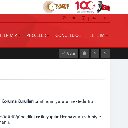
ENG
TR
TLERİMİZ
PROJELER
GÖNÜLLÜ OL
İLETİŞİM
A-
A+
Paylaş
k
Koruma Kurulları
tarafından yürütülmektedir. Bu
ik müdürlüğüne
dilekçe ile yapılır
. Her başvuru sahibiyle
lanır.