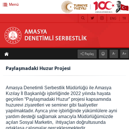
Menü
ENG
TR
AMASYA DENETİMLİ SERBESTLİK
AMASYA
DENETİMLİ SERBESTLİK
DENETİMLİ SERBESTLİK
A-
A+
Paylaş
Hakkımızda
Misyon
Paylaşmadaki Huzur Projesi
Vizyon
Yetki Alanı
Amasya Denetimli Serbestlik Müdürlüğü ile Amasya
FAALİYETLERİMİZ
Kızılay İl Başkanlığı işbirliğinde 2022 yılında hayata
geçirilen “Paylaşmadaki Huzur” projesi kapsamında
Kamu Yararına Çalışma
huzurevi ziyaretleri ve seminer gibi faaliyetler
Adalet Ormanları
yapılmaktadır. Ayrıca yine işbirliğinde yükümlülere ayni
Koruma Kurulu
yardım desteği sağlamak amacıyla Müdürlüğümüzde
açılan Sosyal Marketin, ihtiyaçları doğrultusunda
Kendi İşini Kurma
ortaklaşa çalışmalar gerçekleşmektedir.