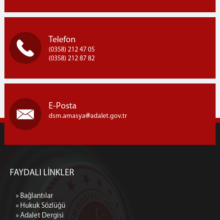
İLETİŞİM
Personel İletişim
Telefon
(0358) 212 47 05
(0358) 212 87 82
E-Posta
dsm.amasya
adalet.gov.tr
FAYDALI LİNKLER
» Bağlantılar
» Hukuk Sözlüğü
» Adalet Dergisi