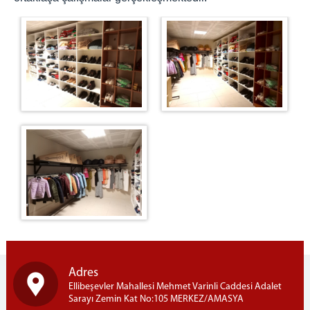
Sosyal Market
İyileştirme Çalışmaları
Bağımlılıkla Mücadele
Çocuk Hizmetleri
Manevi Rehberlik
Elektronik İzleme
PROJELER
Genel Bilgi
Yürütülen Projeler
Bağımsızlık Türkünü Söyle
Bağımlılığa el verelim
Temiz Çevre Projesi
Sosyal Beceri Projesi
Paylaşmadaki Huzur Projesi
Adres
Ellibeşevler Mahallesi Mehmet Varinli Caddesi Adalet
GÖNÜLLÜ OL
Sarayı Zemin Kat No:105 MERKEZ/AMASYA